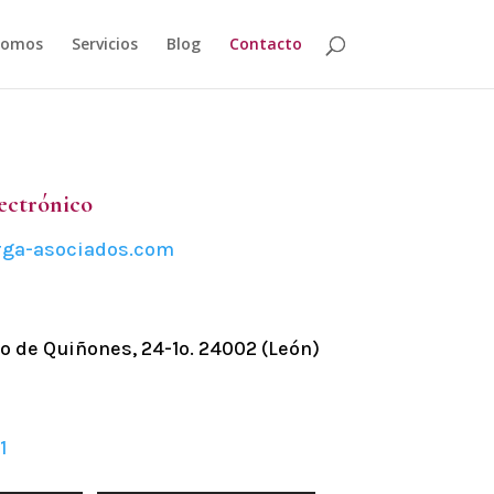
Somos
Servicios
Blog
Contacto
ectrónico
rga-asociados.com
n
o de Quiñones, 24-1º. 24002 (León)
1