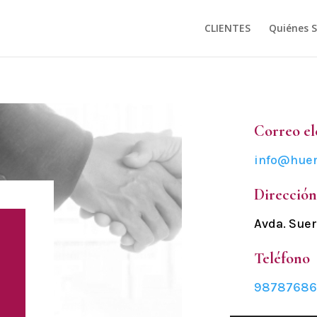
CLIENTES
Quiénes 
Correo el
info@hue
Direcció
Avda. Suer
Teléfono
98787686